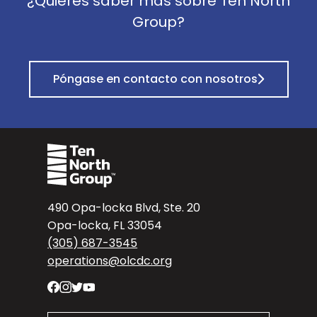
¿Quieres saber más sobre Ten North
Group?
Póngase en contacto con nosotros
490 Opa-locka Blvd, Ste. 20
Opa-locka, FL 33054
(305) 687-3545
operations@olcdc.org